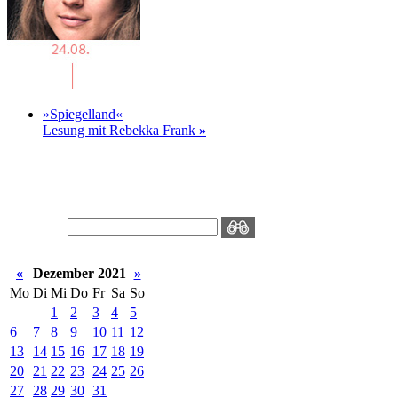
»Spiegelland«
Lesung mit Rebekka Frank
»
«
Dezember 2021
»
Mo
Di
Mi
Do
Fr
Sa
So
1
2
3
4
5
6
7
8
9
10
11
12
13
14
15
16
17
18
19
20
21
22
23
24
25
26
27
28
29
30
31