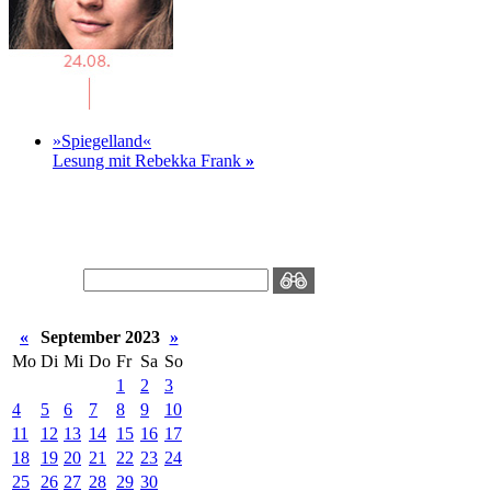
»Spiegelland«
Lesung mit Rebekka Frank
»
«
September 2023
»
Mo
Di
Mi
Do
Fr
Sa
So
1
2
3
4
5
6
7
8
9
10
11
12
13
14
15
16
17
18
19
20
21
22
23
24
25
26
27
28
29
30