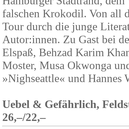
Hamburger Stadtrand, dem 
falschen Krokodil. Von all 
Tour durch die junge Litera
Autor:innen. Zu Gast bei d
Elspaß, Behzad Karim Khan
Moster, Musa Okwonga und
»Nighseattle« und Hannes 
Uebel & Gefährlich, Feldst
26,–/22,–