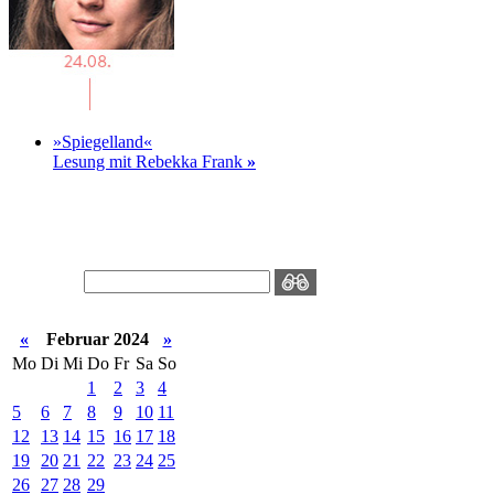
»Spiegelland«
Lesung mit Rebekka Frank
»
«
Februar 2024
»
Mo
Di
Mi
Do
Fr
Sa
So
1
2
3
4
5
6
7
8
9
10
11
12
13
14
15
16
17
18
19
20
21
22
23
24
25
26
27
28
29