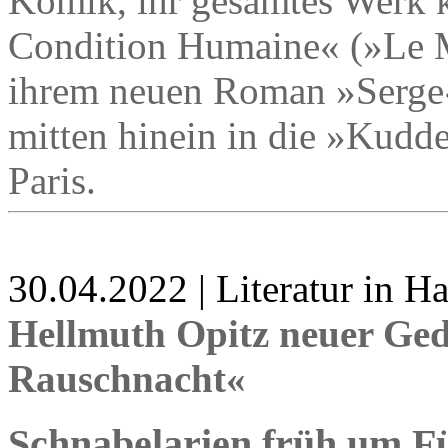
Komik, ihr gesamtes Werk 
Condition Humaine« (»Le M
ihrem neuen Roman »Serge« 
mitten hinein in die »Kudde
Paris.
30.04.2022 | Literatur in 
Hellmuth Opitz neuer Ge
Rauschnacht«
Schnabelarien früh um F