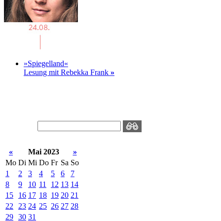
»Spiegelland«
Lesung mit Rebekka Frank
»
«
Mai 2023
»
Mo
Di
Mi
Do
Fr
Sa
So
1
2
3
4
5
6
7
8
9
10
11
12
13
14
15
16
17
18
19
20
21
22
23
24
25
26
27
28
29
30
31