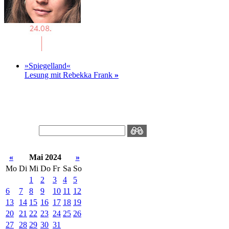
»Spiegelland«
Lesung mit Rebekka Frank
»
«
Mai 2024
»
Mo
Di
Mi
Do
Fr
Sa
So
1
2
3
4
5
6
7
8
9
10
11
12
13
14
15
16
17
18
19
20
21
22
23
24
25
26
27
28
29
30
31